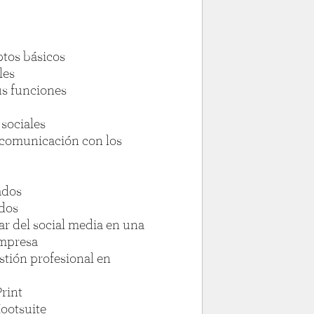
ptos básicos
les
us funciones
 sociales
: comunicación con los
ados
idos
gar del social media en una
empresa
estión profesional en
Print
ootsuite