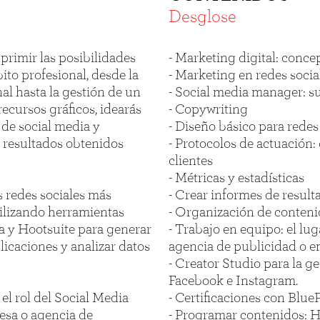
Desglose
primir las posibilidades
- Marketing digital: conce
bito profesional, desde la
- Marketing en redes socia
al hasta la gestión de un
- Social media manager: s
ecursos gráficos, idearás
- Copywriting
 de social media y
- Diseño básico para redes
s resultados obtenidos
- Protocolos de actuación
clientes
- Métricas y estadísticas
s redes sociales más
- Crear informes de result
tilizando herramientas
- Organización de conten
 y Hootsuite para generar
- Trabajo en equipo: el lu
icaciones y analizar datos
agencia de publicidad o 
- Creator Studio para la g
Facebook e Instagram.
l rol del Social Media
- Certificaciones con Blue
sa o agencia de
- Programar contenidos: H