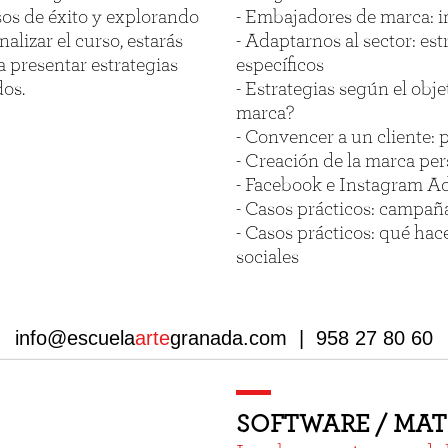
os de éxito y explorando
- Embajadores de marca: i
nalizar el curso, estarás
- Adaptarnos al sector: est
 presentar estrategias
específicos
dos.
- Estrategias según el obj
marca?
- Convencer a un cliente: 
- Creación de la marca pe
- Facebook e Instagram A
- Casos prácticos: campaña
- Casos prácticos: qué hac
sociales
info@escuela
arte
granada.com | 958 27 80 60
SOFTWARE / MAT